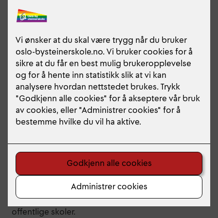
Skolens formelle struktur
Stiftelsen
Skolens juridiske eier er en selveiende stiftelse
med navn Stiftelsen Oslo by steinerskole. Den
ledes av et styre på syv medlemmer. Det er to
representanter som er valgt fra foresatte, to
ansatte valgt av kollegiet samt to valgte
kompetansemedlemmer. Disse seks velger et
syvende medlem, som styreleder. Styret har
ordinært møter seks ganger i året.
Skolens daglige ledelse
Skolens daglige ledelse har ansvar for å ivareta
skolens daglige drift. Daglig leder er ansvarlig for
at skolens daglige drift oppfyller lovens krav og
drives i tråd med styrets vedtak. Daglig leder
oppfyller de fleste funksjoner som rektor har ved
offentlige skoler.