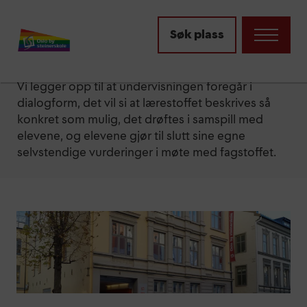
Skolens struktur og
Søk plass
pedagogikk
Vi legger opp til at undervisningen foregår i
dialogform, det vil si at lærestoffet beskrives så
konkret som mulig, det drøftes i samspill med
elevene, og elevene gjør til slutt sine egne
selvstendige vurderinger i møte med fagstoffet.