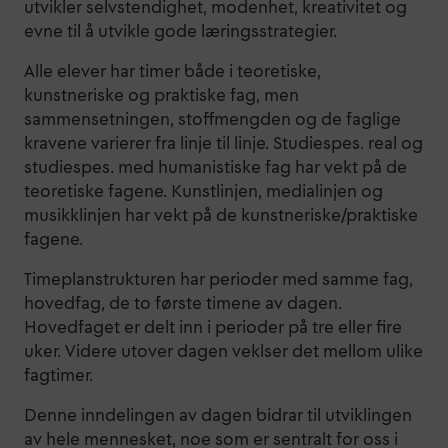
utvikler selvstendighet, modenhet, kreativitet og
evne til å utvikle gode læringsstrategier.
Alle elever har timer både i teoretiske,
kunstneriske og praktiske fag, men
sammensetningen, stoffmengden og de faglige
kravene varierer fra linje til linje. Studiespes. real og
studiespes. med humanistiske fag har vekt på de
teoretiske fagene. Kunstlinjen, medialinjen og
musikklinjen har vekt på de kunstneriske/praktiske
fagene.
Timeplanstrukturen har perioder med samme fag,
hovedfag, de to første timene av dagen.
Hovedfaget er delt inn i perioder på tre eller fire
uker. Videre utover dagen veklser det mellom ulike
fagtimer.
Denne inndelingen av dagen bidrar til utviklingen
av hele mennesket, noe som er sentralt for oss i