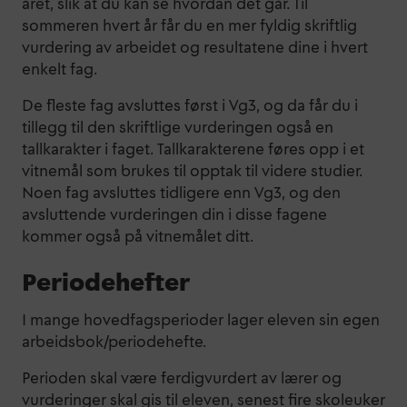
året, slik at du kan se hvordan det går. Til
sommeren hvert år får du en mer fyldig skriftlig
vurdering av arbeidet og resultatene dine i hvert
enkelt fag.
De fleste fag avsluttes først i Vg3, og da får du i
tillegg til den skriftlige vurderingen også en
tallkarakter i faget. Tallkarakterene føres opp i et
vitnemål som brukes til opptak til videre studier.
Noen fag avsluttes tidligere enn Vg3, og den
avsluttende vurderingen din i disse fagene
kommer også på vitnemålet ditt.
Periodehefter
I mange hovedfagsperioder lager eleven sin egen
arbeidsbok/periodehefte.
Perioden skal være ferdigvurdert av lærer og
vurderinger skal gis til eleven, senest fire skoleuker